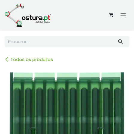
Skip to Content
Todos os produtos