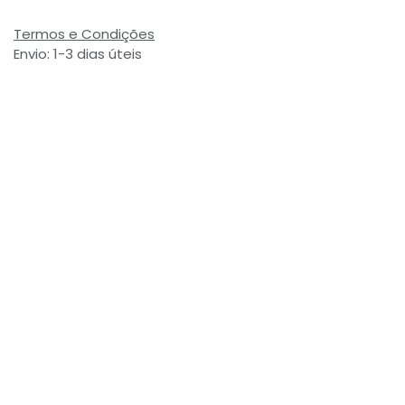
Termos e Condições
Envio: 1-3 dias úteis
(Salvo ruptura de stock)
Valor com Imposto:
(= 3,60 € Incl. Taxas)
Referência Interna:
776182
Avaliações de Clientes