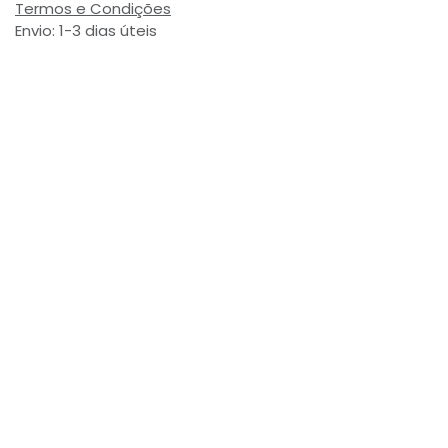
Termos e Condições
Envio: 1-3 dias úteis
(Salvo ruptura de stock)
Valor com Imposto:
(= 4,15 € Incl. Taxas)
Referência Interna:
775742
Avaliações de Clientes