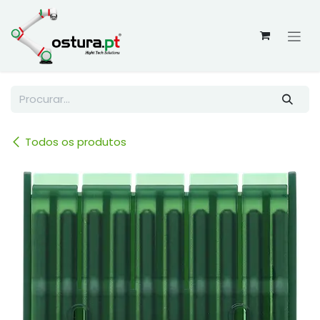
Skip to Content
Todos os produtos