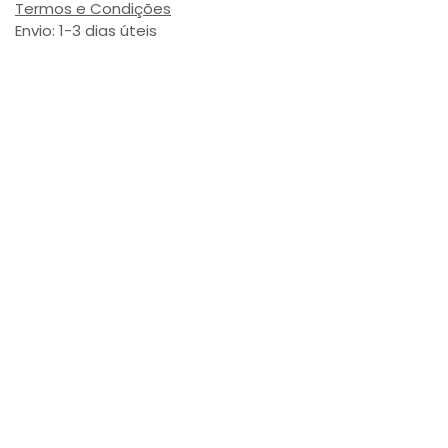
Termos e Condições
Envio: 1-3 dias úteis
(Salvo ruptura de stock)
Valor com Imposto:
(= 4,22 € Incl. Taxas)
Referência Interna:
775722
Avaliações de Clientes