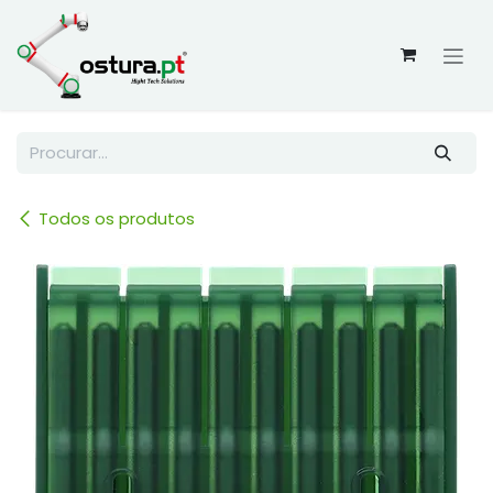
Skip to Content
Todos os produtos