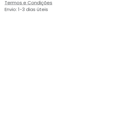
Termos e Condições
Envio: 1-3 dias úteis
(Salvo ruptura de stock)
Valor com Imposto:
(= 5,26 € Incl. Taxas)
Referência Interna:
775692
Avaliações de Clientes