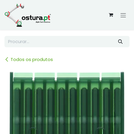
Skip to Content
Todos os produtos