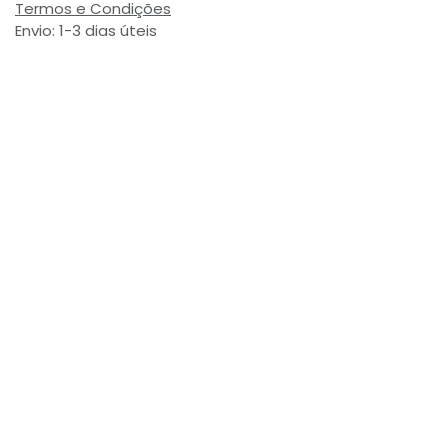
Termos e Condições
Envio: 1-3 dias úteis
(Salvo ruptura de stock)
Valor com Imposto:
(= 4,23 € Incl. Taxas)
Referência Interna:
775302
Avaliações de Clientes