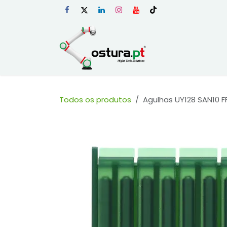
Skip to Content
Início
Loja Onli
Todos os produtos
Agulhas UY128 SAN10 F