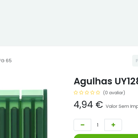
ne
Cptex - I&D
Usado ou aluguer
Representações
Age
FG 65
Agulhas UY12
(0 avaliar)
4,94
€
Valor Sem Im