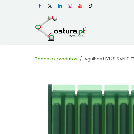
Skip to Content
Início
Loja Onli
Todos os produtos
Agulhas UY128 SAN10 F