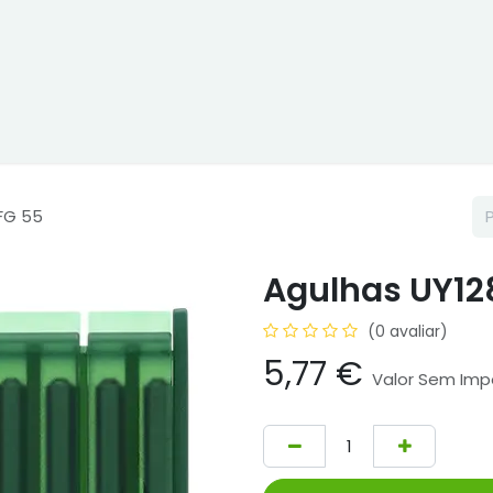
ne
Cptex - I&D
Usado ou aluguer
Representações
Age
FG 55
Agulhas UY12
(0 avaliar)
5,77
€
Valor Sem Imp