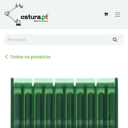
Skip to Content
Todos os produtos