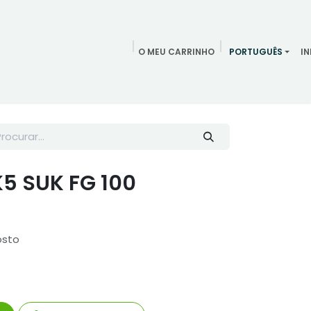
O MEU CARRINHO
PORTUGUÊS
IN
Agendamentos
Redes Sociais
Blog
Quem somos
Co
5 SUK FG 100
osto