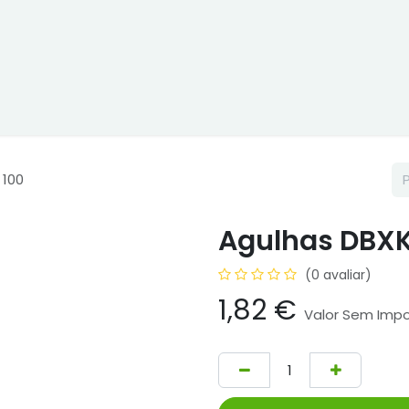
 Online
Cptex - I&D
Usado ou aluguer
Representações
 100
Agulhas DBXK
(0 avaliar)
1,82
€
Valor Sem Imp