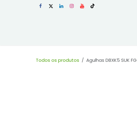
Skip to Content
Início
Loja
Todos os produtos
Agulhas DBXK5 SUK FG