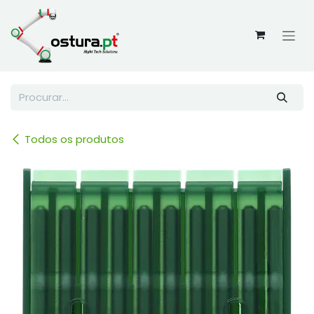
Skip to Content
Todos os produtos