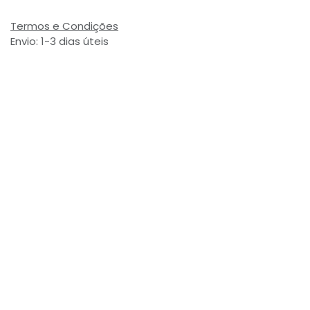
Termos e Condições
Envio: 1-3 dias úteis
(Salvo ruptura de stock)
Valor com Imposto:
(= 2,23 € Incl. Taxas)
Referência Interna:
774562
Avaliações de Clientes