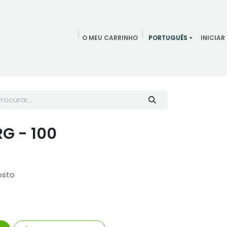
O MEU CARRINHO
PORTUGUÊS
INICIAR
ndamentos
Redes Sociais
Blog
Quem somos
Contac
G - 100
osto