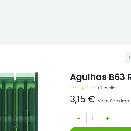
ne
Cptex - I&D
Usado ou aluguer
Representações
Age
Agulhas B63 R
(0 avaliar)
3,15
€
Valor Sem Imp