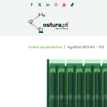
Skip to Content
Início
Loja Onli
Todos os produtos
Agulhas B63 RG - 100