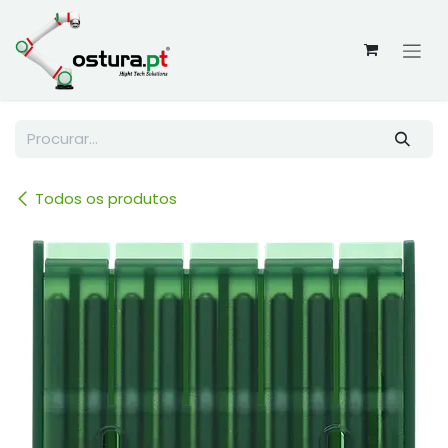
Skip to Content
Todos os produtos