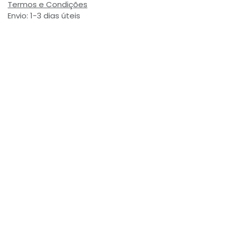
Termos e Condições
Envio: 1-3 dias úteis
(Salvo ruptura de stock)
Valor com Imposto:
(= 3,75 € Incl. Taxas)
Referência Interna:
774042
Avaliações de Clientes