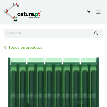
Skip to Content
Todos os produtos