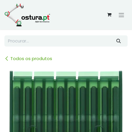
Skip to Content
Todos os produtos