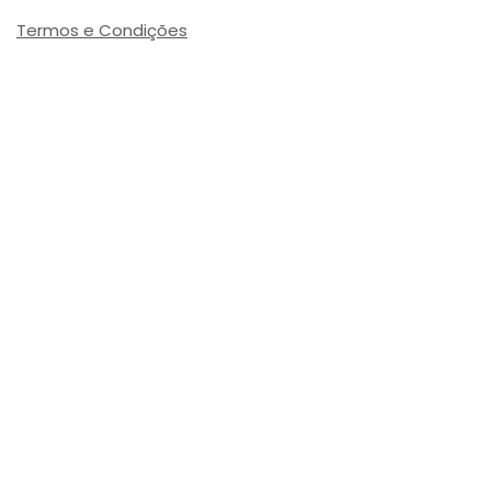
Termos e Condições
Envio: 1-3 dias úteis
(Salvo ruptura de stock)
Valor com Imposto:
(= 2,23 € Incl. Taxas)
Referência Interna:
773395
Avaliações de Clientes