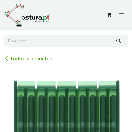
Skip to Content
Todos os produtos