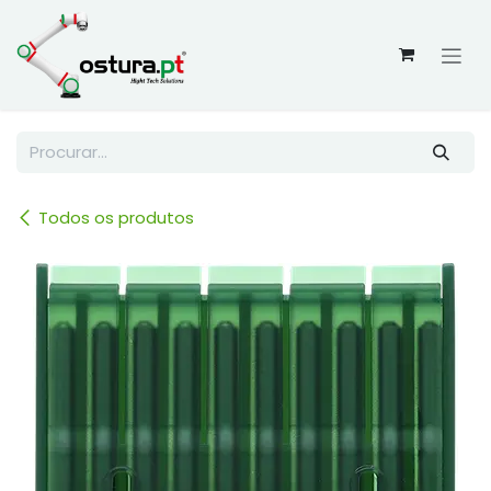
Skip to Content
Todos os produtos