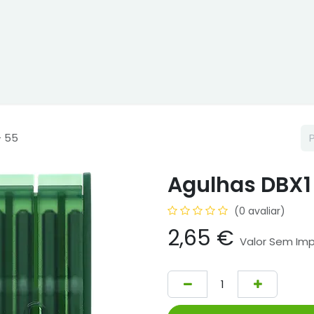
ne
Cptex - I&D
Usado ou aluguer
Representações
Age
- 55
Agulhas DBX1 
(0 avaliar)
2,65
€
Valor Sem Im