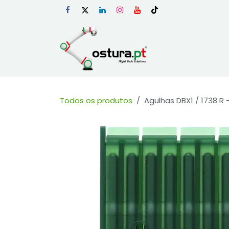
Skip to Content
Início
Loja Onli
Todos os produtos
Agulhas DBX1 / 1738 R 