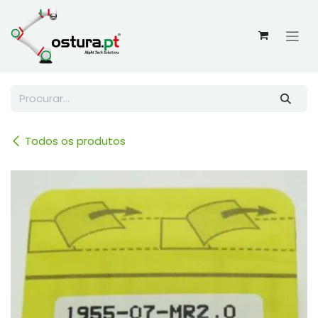
Skip to Content
Todos os produtos