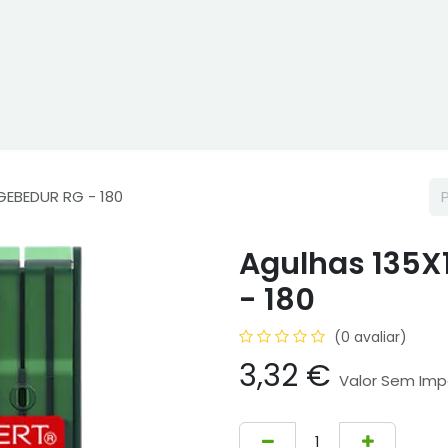
ne
Cptex - I&D
Usado ou aluguer
Representações
Age
GEBEDUR RG - 180
Agulhas 135X
- 180
(0 avaliar)
3,32
€
Valor Sem Im