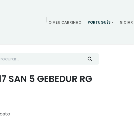
O MEU CARRINHO
PORTUGUÊS
INICIAR
ndamentos
Redes Sociais
Blog
Quem somos
Contac
17 SAN 5 GEBEDUR RG
posto