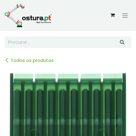
Skip to Content
Todos os produtos