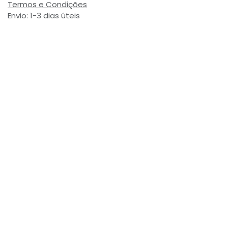
Termos e Condições
Envio: 1-3 dias úteis
(Salvo ruptura de stock)
Valor com Imposto:
(= 4,39 € Incl. Taxas)
Referência Interna:
770182
Avaliações de Clientes