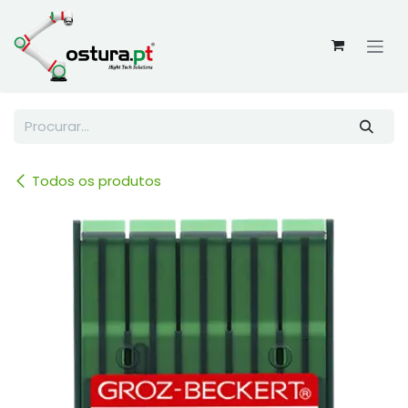
Skip to Content
Todos os produtos