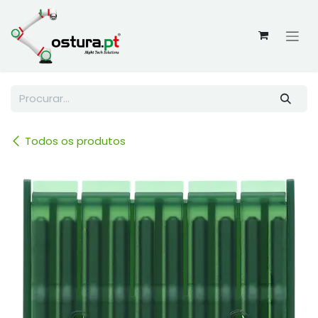
Skip to Content
Todos os produtos