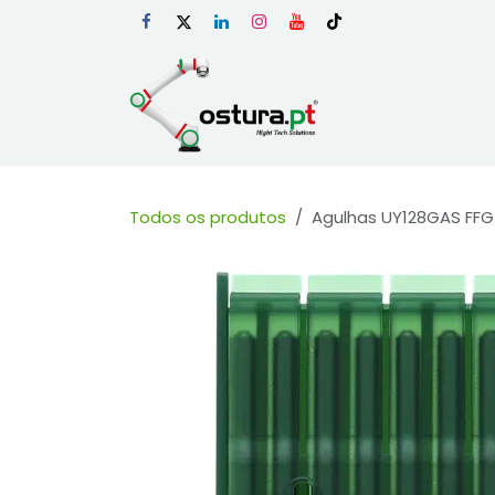
Skip to Content
Início
Loja Onli
Todos os produtos
Agulhas UY128GAS FFG