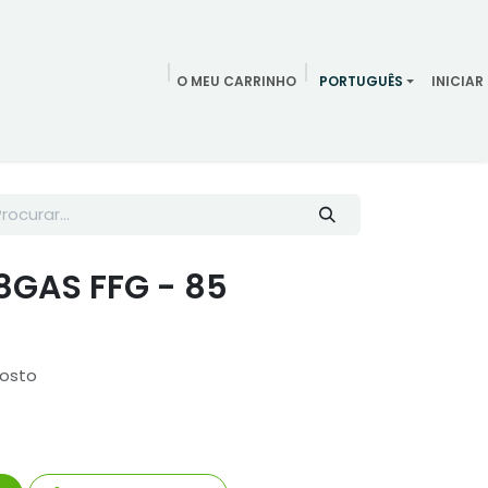
O MEU CARRINHO
PORTUGUÊS
INICIAR
ndamentos
Redes Sociais
Blog
Quem somos
Contac
8GAS FFG - 85
posto