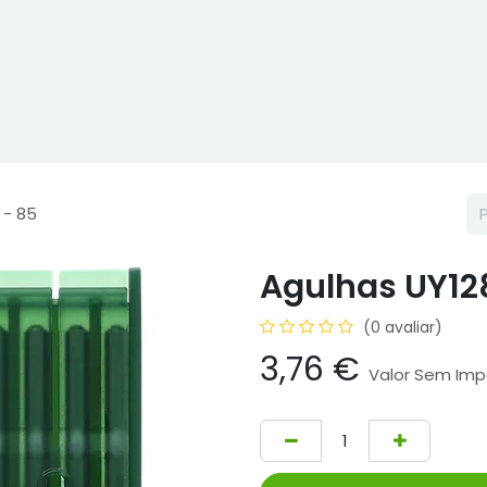
ne
Cptex - I&D
Usado ou aluguer
Representações
Age
 - 85
Agulhas UY12
(0 avaliar)
3,76
€
Valor Sem Im