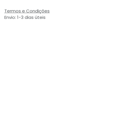
Termos e Condições
Envio: 1-3 dias úteis
(Salvo ruptura de stock)
Valor com Imposto:
(= 5,85 € Incl. Taxas)
Referência Interna:
763045
Avaliações de Clientes