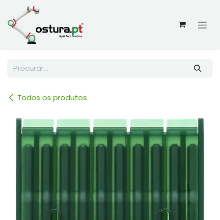
Skip to Content
Todos os produtos