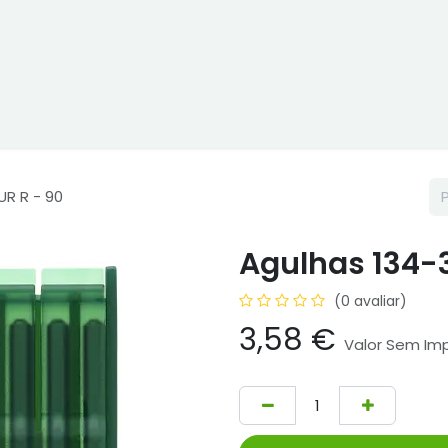
ne
Cptex - I&D
Usado ou aluguer
Representações
Age
R R - 90
Agulhas 134-
(0 avaliar)
3,58
€
Valor Sem Im