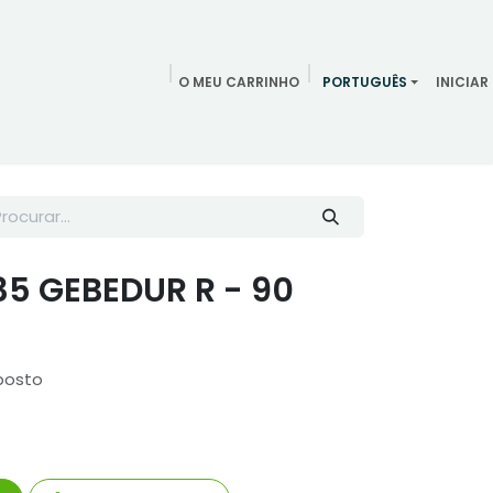
O MEU CARRINHO
PORTUGUÊS
INICIAR
ndamentos
Redes Sociais
Blog
Quem somos
Contac
35 GEBEDUR R - 90
posto