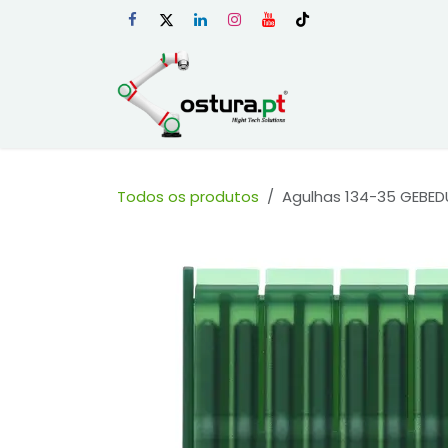
Skip to Content
Início
Loja Onli
Todos os produtos
Agulhas 134-35 GEBEDU