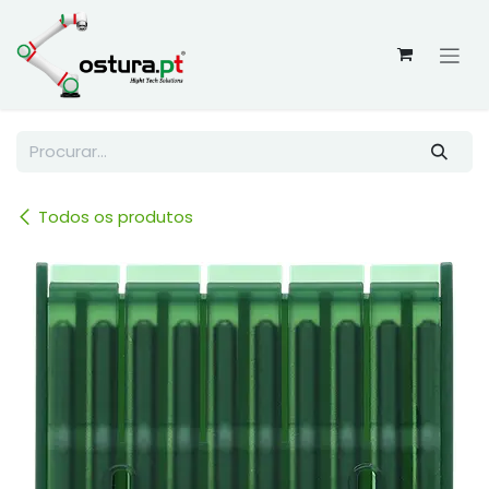
Skip to Content
Todos os produtos