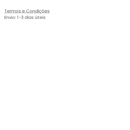
Termos e Condições
Envio: 1-3 dias úteis
(Salvo ruptura de stock)
Valor com Imposto:
(= 5,99 € Incl. Taxas)
Referência Interna:
762452
Avaliações de Clientes