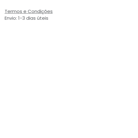
Termos e Condições
Envio: 1-3 dias úteis
(Salvo ruptura de stock)
Valor com Imposto:
(= 3,09 € Incl. Taxas)
Referência Interna:
760742
Avaliações de Clientes