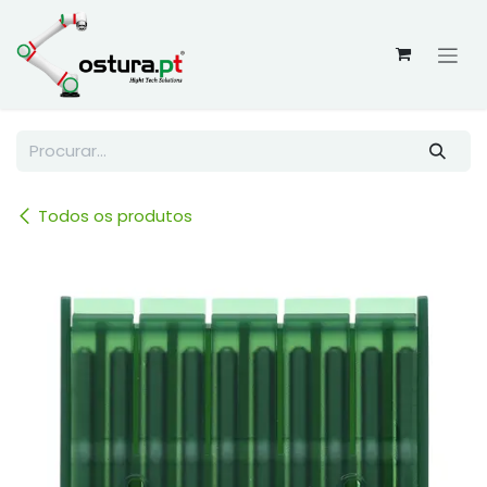
Skip to Content
Todos os produtos