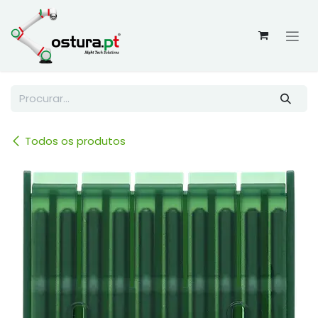
Skip to Content
Todos os produtos