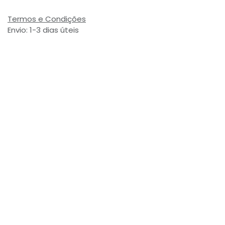
Termos e Condições
Envio: 1-3 dias úteis
(Salvo ruptura de stock)
Valor com Imposto:
(= 5,68 € Incl. Taxas)
Referência Interna:
760655
Avaliações de Clientes