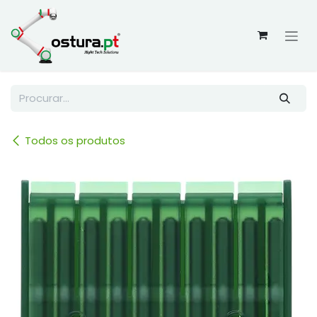
Skip to Content
Todos os produtos