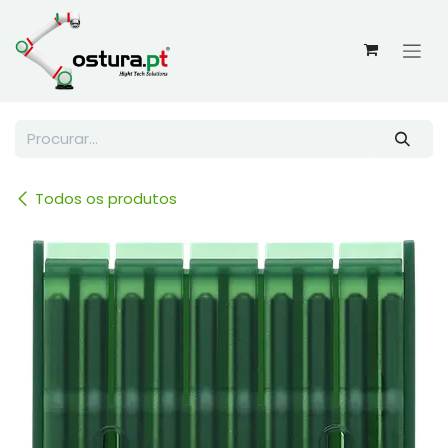
Skip to Content
Todos os produtos