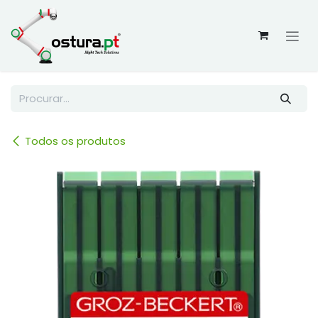
Skip to Content
Todos os produtos