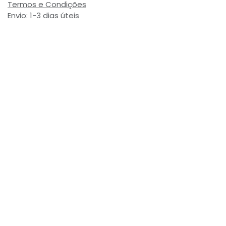
Termos e Condições
Envio: 1-3 dias úteis
(Salvo ruptura de stock)
Valor com Imposto:
(= 4,38 € Incl. Taxas)
Referência Interna:
759402
Avaliações de Clientes