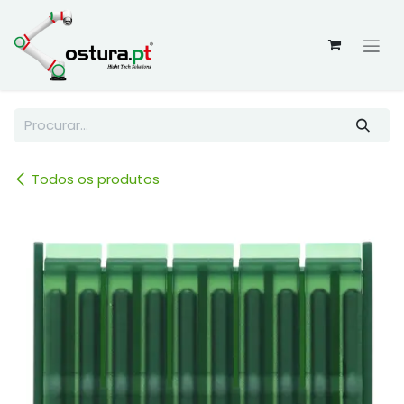
Skip to Content
Todos os produtos