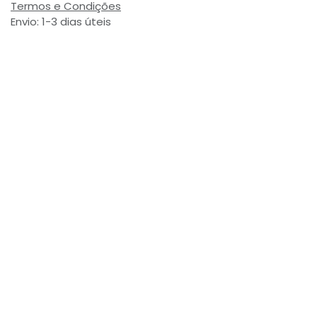
Termos e Condições
Envio: 1-3 dias úteis
(Salvo ruptura de stock)
Valor com Imposto:
(= 2,24 € Incl. Taxas)
Referência Interna:
758512
Avaliações de Clientes