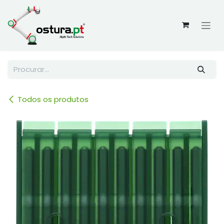
Skip to Content
Todos os produtos