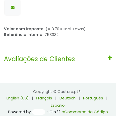
Valor com Imposto:
(= 3,70 € Incl. Taxas)
Referência Interna:
758332
Avaliações de Clientes
Copyright © Costura.pt®
English (US)
|
Français
|
Deutsch
|
Português
|
Español
Powered by
- O n.º 1
eCommerce de Código