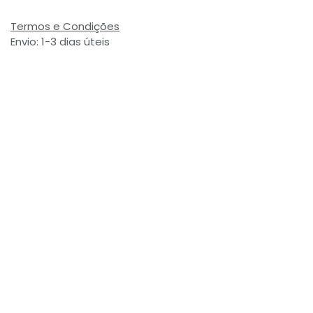
Termos e Condições
Envio: 1-3 dias úteis
(Salvo ruptura de stock)
Valor com Imposto:
(= 2,24 € Incl. Taxas)
Referência Interna:
758082
Avaliações de Clientes