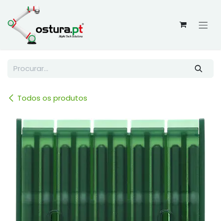
Skip to Content
Todos os produtos