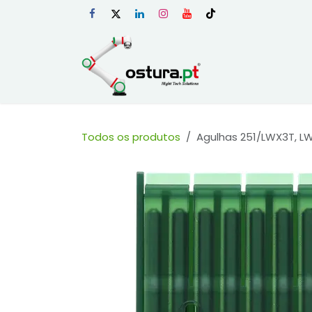
Skip to Content
Início
Loja Onli
Todos os produtos
Agulhas 251/LWX3T, LW