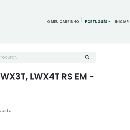
O MEU CARRINHO
PORTUGUÊS
INICIAR
ndamentos
Redes Sociais
Blog
Quem somos
Contac
LWX3T, LWX4T RS EM -
posto