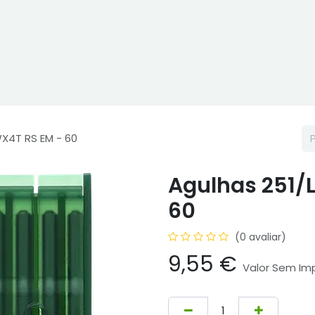
ne
Cptex - I&D
Usado ou aluguer
Representações
Age
X4T RS EM - 60
Agulhas 251/
60
(0 avaliar)
9,55
€
Valor Sem Im