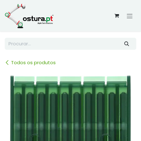
Skip to Content
Todos os produtos