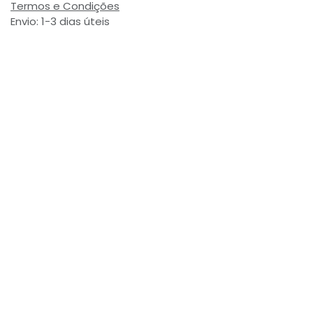
Termos e Condições
Envio: 1-3 dias úteis
(Salvo ruptura de stock)
Valor com Imposto:
(= 5,72 € Incl. Taxas)
Referência Interna:
752952
Avaliações de Clientes