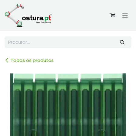
Skip to Content
Todos os produtos