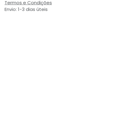
Termos e Condições
Envio: 1-3 dias úteis
(Salvo ruptura de stock)
Valor com Imposto:
(= 3,75 € Incl. Taxas)
Referência Interna:
751742
Avaliações de Clientes