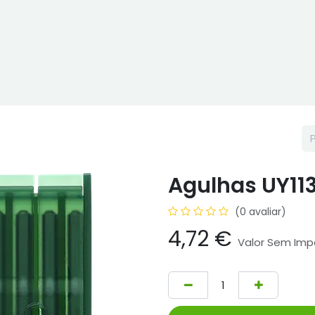
ne
Cptex - I&D
Usado ou aluguer
Representações
Age
Agulhas UY113
(0 avaliar)
4,72
€
Valor Sem Imp