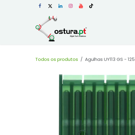
Skip to Content
Início
Loja Onli
Todos os produtos
Agulhas UY113 GS - 125