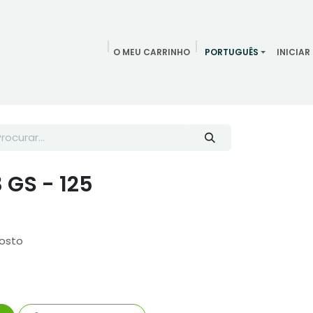
O MEU CARRINHO
PORTUGUÊS
INICIAR
ndamentos
Redes Sociais
Blog
Quem somos
Contac
 GS - 125
osto