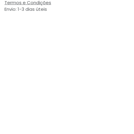
Termos e Condições
Envio: 1-3 dias úteis
(Salvo ruptura de stock)
Valor com Imposto:
(= 6,96 € Incl. Taxas)
Referência Interna:
750332
Avaliações de Clientes