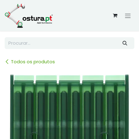
Skip to Content
Todos os produtos