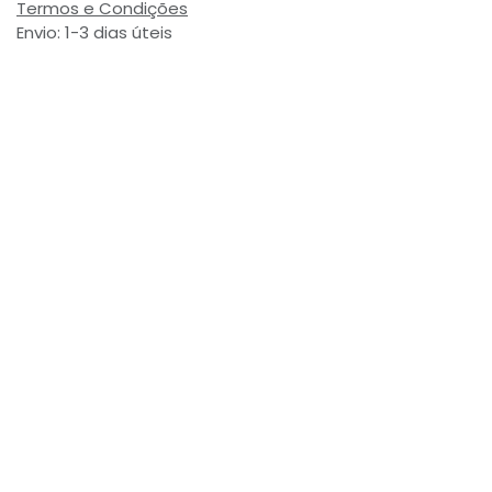
Termos e Condições
Envio: 1-3 dias úteis
(Salvo ruptura de stock)
Valor com Imposto:
(= 5,61 € Incl. Taxas)
Referência Interna:
750322
Avaliações de Clientes