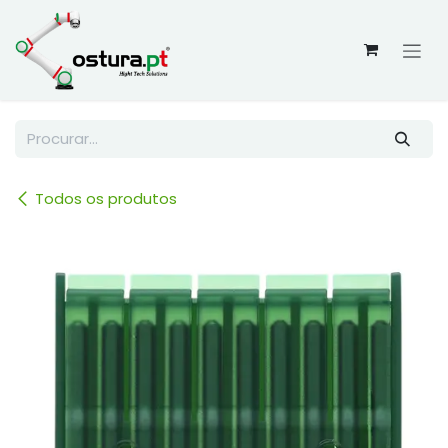
Skip to Content
Todos os produtos