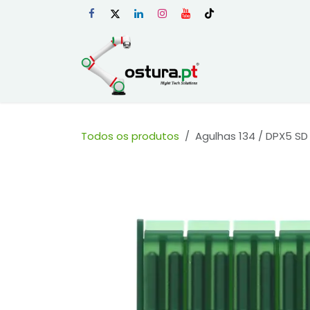
Skip to Content
Início
Loja Onli
Todos os produtos
Agulhas 134 / DPX5 SD 