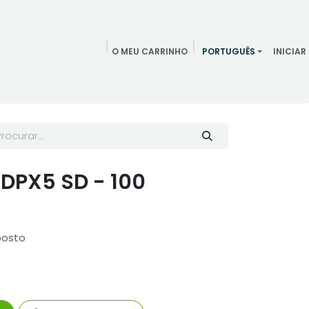
O MEU CARRINHO
PORTUGUÊS
INICIAR
ndamentos
Redes Sociais
Blog
Quem somos
Contac
 DPX5 SD - 100
posto