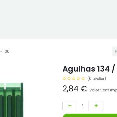
ne
Cptex - I&D
Usado ou aluguer
Representações
Age
- 100
Agulhas 134 /
(0 avaliar)
2,84
€
Valor Sem Im