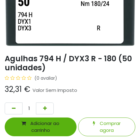
Agulhas 794 H / DYX3 R - 180 (50
unidades)
(0 avaliar)
32,31
€
Valor Sem Imposto
Adicionar ao
Comprar
carrinho
agora