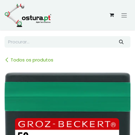
Skip to Content
Todos os produtos