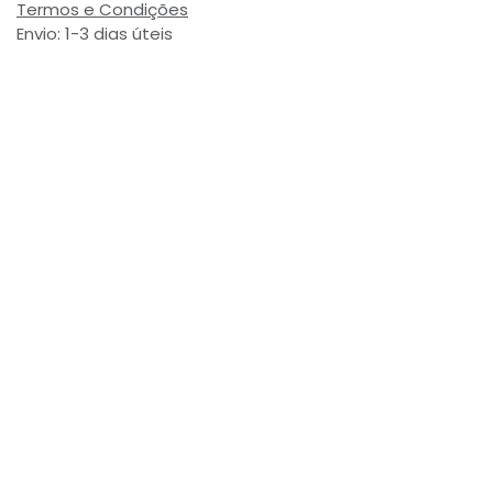
Termos e Condições
Envio: 1-3 dias úteis
(Salvo ruptura de stock)
Valor com Imposto:
(= 5,72 € Incl. Taxas)
Referência Interna:
733682
Avaliações de Clientes