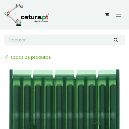
Skip to Content
Todos os produtos