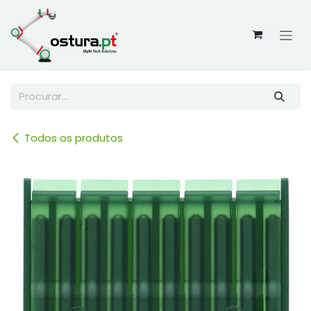
Skip to Content
Todos os produtos