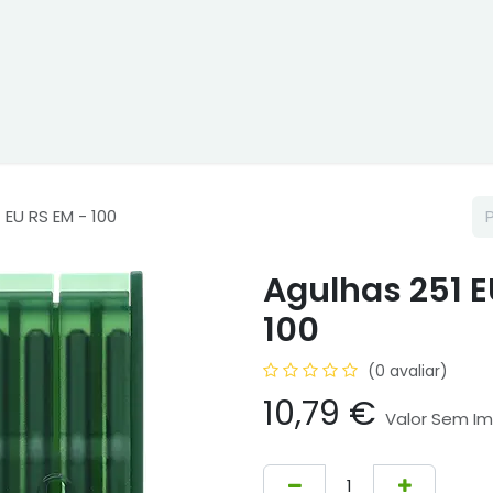
ne
Cptex - I&D
Usado ou aluguer
Representações
Age
 EU RS EM - 100
Agulhas 251 
100
(0 avaliar)
10,79
€
Valor Sem I