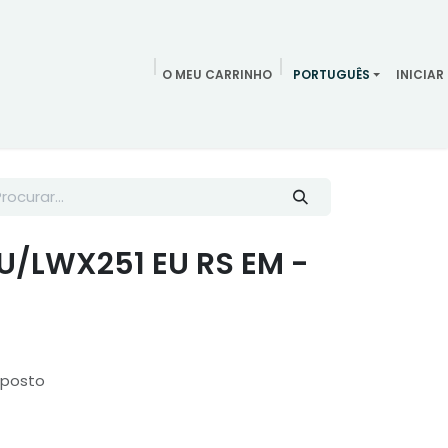
O MEU CARRINHO
PORTUGUÊS
INICIAR
ndamentos
Redes Sociais
Blog
Quem somos
Contac
EU/LWX251 EU RS EM -
mposto