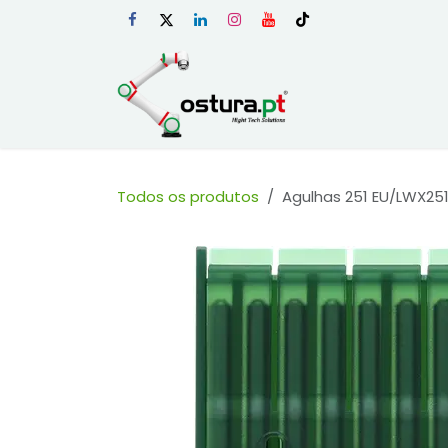
Skip to Content
Início
Loja Onli
Todos os produtos
Agulhas 251 EU/LWX251