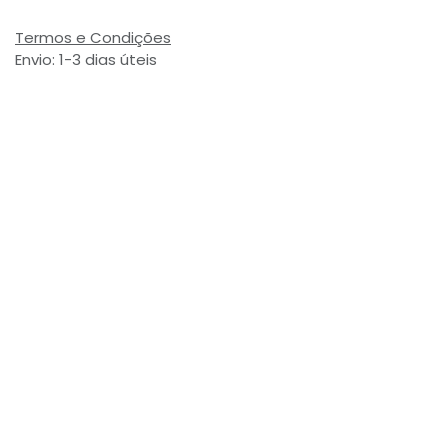
Termos e Condições
Envio: 1-3 dias úteis
(Salvo ruptura de stock)
Valor com Imposto:
(= 4,29 € Incl. Taxas)
Referência Interna:
727082
Avaliações de Clientes