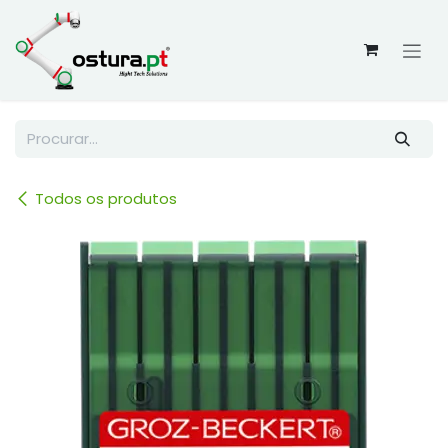
Skip to Content
Todos os produtos