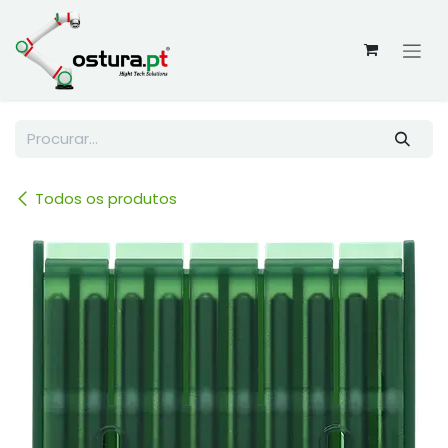
Skip to Content
Todos os produtos