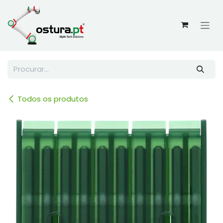
Skip to Content
Todos os produtos