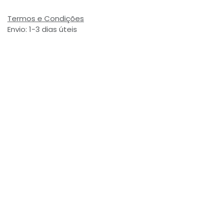
Termos e Condições
Envio: 1-3 dias úteis
(Salvo ruptura de stock)
Valor com Imposto:
(= 3,00 € Incl. Taxas)
Referência Interna:
726422
Avaliações de Clientes