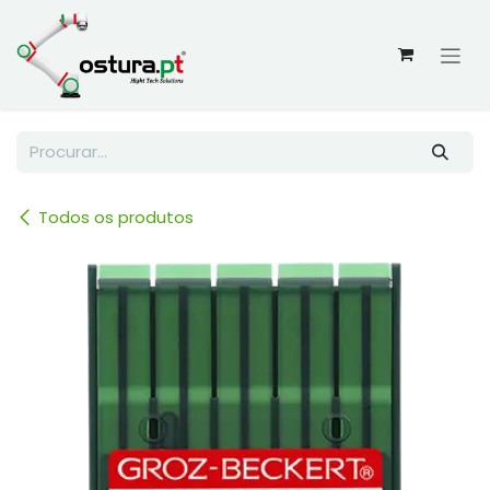
Skip to Content
Todos os produtos