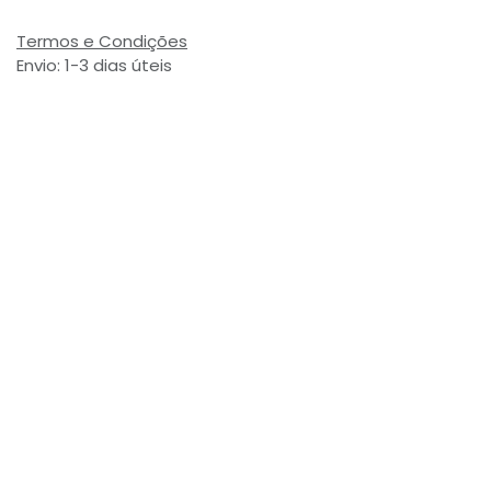
Termos e Condições
Envio: 1-3 dias úteis
(Salvo ruptura de stock)
Valor com Imposto:
(= 4,29 € Incl. Taxas)
Referência Interna:
725862
Avaliações de Clientes